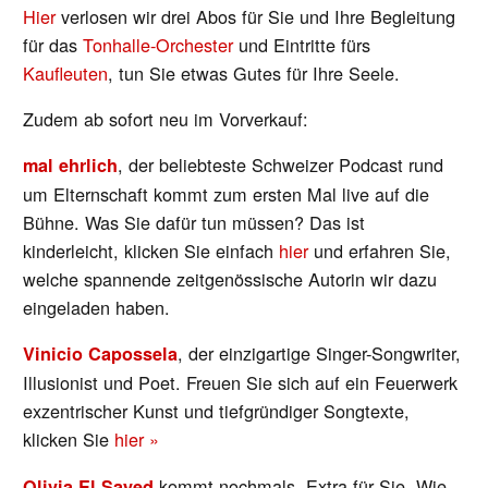
Hier
verlosen wir drei Abos für Sie und Ihre Begleitung
für das
Tonhalle-Orchester
und Eintritte fürs
Kaufleuten
, tun Sie etwas Gutes für Ihre Seele.
Zudem ab sofort neu im Vorverkauf:
, der beliebteste Schweizer Podcast rund
mal ehrlich
um Elternschaft kommt zum ersten Mal live auf die
Bühne. Was Sie dafür tun müssen? Das ist
kinderleicht, klicken Sie einfach
hier
und erfahren Sie,
welche spannende zeitgenössische Autorin wir dazu
eingeladen haben.
, der einzigartige Singer-Songwriter,
Vinicio Capossela
Illusionist und Poet. Freuen Sie sich auf ein Feuerwerk
exzentrischer Kunst und tiefgründiger Songtexte,
klicken Sie
hier »
kommt nochmals. Extra für Sie. Wie
Olivia El Sayed