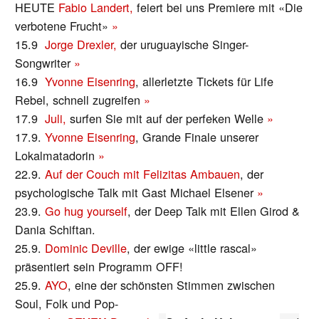
HEUTE
Fabio Landert,
feiert bei uns Premiere mit «Die
verbotene Frucht»
»
15.9
Jorge Drexler,
der uruguayische Singer-
Songwriter
»
16.9
Yvonne Eisenring
, allerletzte Tickets für Life
Rebel, schnell zugreifen
»
17.9
Juli,
surfen Sie mit auf der perfeken Welle
»
17.9.
Yvonne Eisenring
, Grande Finale unserer
Lokalmatadorin
»
22.9.
Auf der Couch mit Felizitas Ambauen
, der
psychologische Talk mit Gast Michael Elsener
»
23.9.
Go hug yourself
, der Deep Talk mit Ellen Girod &
Dania Schiftan.
25.9.
Dominic Deville
, der ewige «little rascal»
präsentiert sein Programm OFF!
25.9.
AYO
, eine der schönsten Stimmen zwischen
Soul, Folk und Pop-