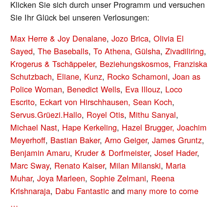
Klicken Sie sich durch unser Programm und versuchen
Sie Ihr Glück bei unseren Verlosungen:
Max Herre & Joy Denalane
,
Jozo Brica
,
Olivia El
Sayed
,
The Baseballs
,
To Athena,
Gülsha
,
Zivadiliring
,
Krogerus & Tschäppeler
,
Beziehungskosmos
,
Franziska
Schutzbach
,
Eliane
,
Kunz
,
Rocko Schamoni
,
Joan as
Police Woman
,
Benedict Wells
,
Eva Illouz
,
Loco
Escrito
,
Eckart von Hirschhausen,
Sean Koch
,
Servus.Grüezi.Hallo
,
Royel Otis
,
Mithu Sanyal
,
Michael Nast
,
Hape Kerkeling
,
Hazel Brugger,
Joachim
Meyerhoff
,
Bastian Baker
,
Arno Geiger
,
James Gruntz
,
Benjamin Amaru
,
Kruder & Dorfmeister
,
Josef Hader
,
Marc Sway
,
Renato Kaiser
,
Milan Milanski
,
Maria
Muhar
,
Joya Marleen
,
Sophie Zelmani
,
Reena
Krishnaraja
,
Dabu Fantastic
and
many more to come
…