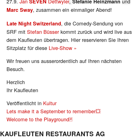
27.9.
Jan
Dettwyler
,
und
SEVEN
Stefanie Heinzmann
, zusammen ein einmaliger Abend!
Marc Sway
, die Comedy-Sendung von
Late Night Switzerland
SRF mit
Stefan Büsser
kommt zurück und wird live aus
dem Kaufleuten übertragen. Hier reservieren Sie Ihren
Sitzplatz für diese
Live-Show »
Wir freuen uns ausserordentlich auf Ihren nächsten
Besuch.
Herzlich
Ihr Kaufleuten
Veröffentlicht in
Kultur
BEITRAGS-
Lets make it a September to remember💥
NAVIGATION
Welcome to the Playground🃏
KAUFLEUTEN RESTAURANTS AG