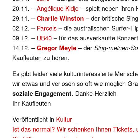
20.11. –
Angélique Kidjo
– spielt neben ihren
29.11. –
Charlie Winston
– der britische Si
02.12. –
Parcels
– die australischen Surfer-Hip
09.12. –
UB40
– für das ausverkaufte Konzert v
14.12. –
Gregor Meyle
– der
Sing-meinen-So
Kaufleuten zu hören.
Es gibt leider viele kulturinteressierte Mens
wir etwas und verlosen so oft wie möglich Grat
soziale Engagement
. Danke Herzlich
Ihr Kaufleuten
Veröffentlicht in
Kultur
BEITRAGS-
Ist das normal? Wir schenken Ihnen Tickets,