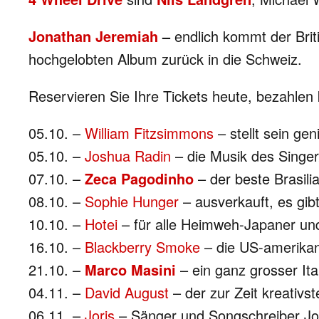
Jonathan Jeremiah
–
endlich kommt der Brit
hochgelobten Album zurück in die Schweiz.
Reservieren Sie Ihre Tickets heute, bezahlen
05.10. –
William Fitzsimmons
– stellt sein ge
05.10. –
Joshua Radin
– die Musik des Singer
07.10. –
Zeca Pagodinho
– der beste Brasilia
08.10. –
Sophie Hunger
– ausverkauft, es gibt
10.10. –
Hotei
– für alle Heimweh-Japaner und 
16.10. –
Blackberry Smoke
– die US-amerikan
21.10. –
Marco Masini
– ein ganz grosser It
04.11. –
David August
– der zur Zeit kreativs
06.11. –
Joris
– Sänger und Songschreiber J