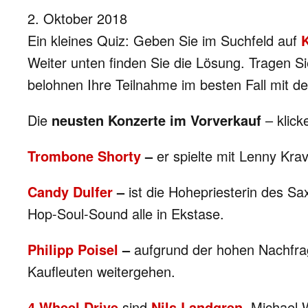
2. Oktober 2018
Ein kleines Quiz: Geben Sie im Suchfeld auf
Weiter unten finden Sie die Lösung. Tragen S
belohnen Ihre Teilnahme im besten Fall mit den
Die
neusten Konzerte im Vorverkauf
– klick
Trombone Shorty
–
er spielte mit Lenny Kr
Candy Dulfer
–
ist die Hohepriesterin des Sa
Hop-Soul-Sound alle in Ekstase.
Philipp Poisel
–
aufgrund der hohen Nachfrag
Kaufleuten weitergehen.
4 Wheel Drive
sind
Nils Landgren
, Michael 