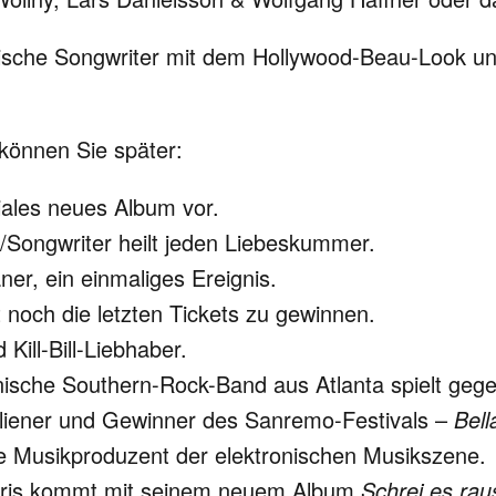
ische Songwriter mit dem Hollywood-Beau-Look un
 können Sie später:
niales neues Album vor.
/Songwriter heilt jeden Liebeskummer.
ner, ein einmaliges Ereignis.
 noch die letzten Tickets zu gewinnen.
Kill-Bill-Liebhaber.
ische Southern-Rock-Band aus Atlanta spielt geg
aliener und Gewinner des Sanremo-Festivals –
Bell
te Musikproduzent der elektronischen Musikszene.
oris kommt mit seinem neuem Album
Schrei es rau