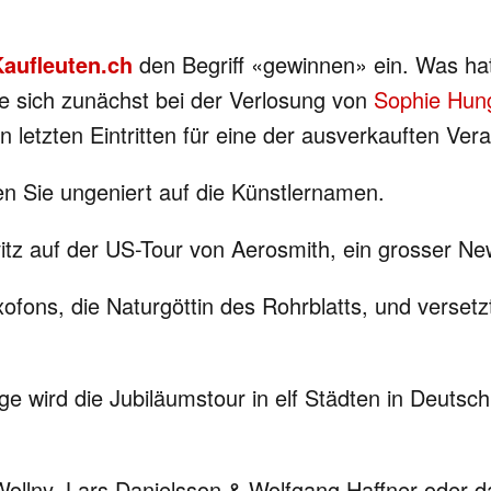
Kaufleuten.ch
den Begriff «gewinnen» ein. Was ha
ie sich zunächst bei der Verlosung von
Sophie Hun
 letzten Eintritten für eine der ausverkauften Ver
en Sie ungeniert auf die Künstlernamen.
avitz auf der US-Tour von Aerosmith, ein grosser 
xofons, die Naturgöttin des Rohrblatts, und verset
e wird die Jubiläumstour in elf Städten in Deutsc
Wollny, Lars Danielsson & Wolfgang Haffner oder d