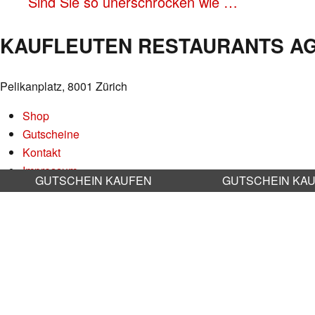
Sind Sie so unerschrocken wie …
NAVIGATION
KAUFLEUTEN RESTAURANTS A
Pelikanplatz, 8001 Zürich
Shop
Gutscheine
Kontakt
Impressum
GUTSCHEIN KAUFEN
GUTSCHEIN KA
Datenschutz
AGB
Nachhaltigkeit
Stellenangebote
RESERVATION RESTAURANT