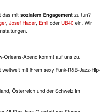
t das mit
sozialem Engagement
zu tun?
ger
,
Josef Hader
,
Emil
oder
UB40
ein. Wir
anstaltungen.
New-Orleans-Abend kommt auf uns zu.
zt weltweit mit ihrem sexy Funk-R&B-Jazz-Hip-
hland, Österreich und der Schweiz im
as All-Star-Jazz-Quartett der Stunde.