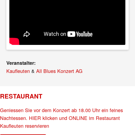
Veranstalter:
Kaufleuten
&
All Blues Konzert AG
RESTAURANT
Geniessen Sie vor dem Konzert ab 18.00 Uhr ein feines
Nachtessen. HIER klicken und ONLINE im Restaurant
Kaufleuten reservieren