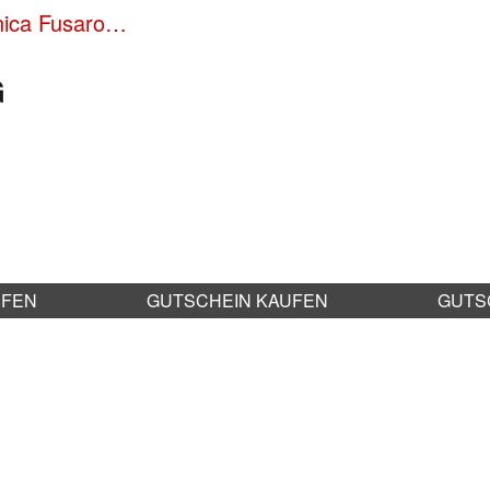
nica Fusaro…
G
UFEN
GUTSCHEIN KAUFEN
GUTS