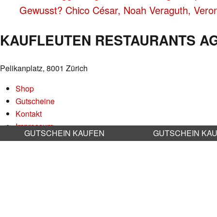
Gewusst? Chico César, Noah Veraguth, Vero
NAVIGATION
KAUFLEUTEN RESTAURANTS A
Pelikanplatz, 8001 Zürich
Shop
Gutscheine
Kontakt
Impressum
GUTSCHEIN KAUFEN
GUTSCHEIN KA
Datenschutz
AGB
Nachhaltigkeit
Stellenangebote
RESERVATION RESTAURANT