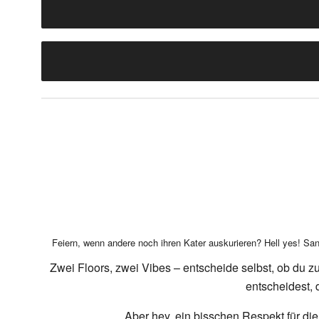
Feiern, wenn andere noch ihren Kater auskurieren? Hell yes! Sa
Zwei Floors, zwei Vibes – entscheide selbst, ob du 
entscheidest, d
Aber hey, ein bisschen Respekt für die