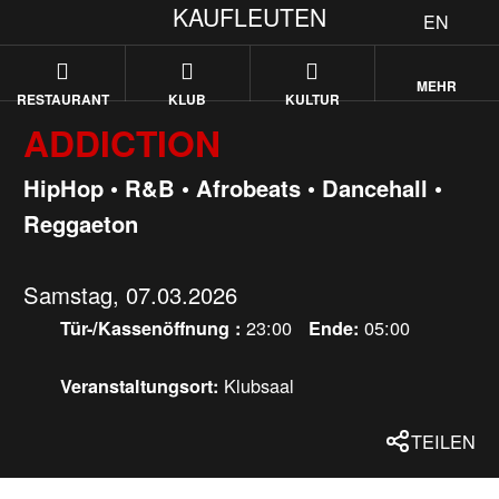
KAUFLEUTEN
EN
MEHR
RESTAURANT
KLUB
KULTUR
ADDICTION
HipHop • R&B • Afrobeats • Dancehall •
Reggaeton
Samstag, 07.03.2026
23:00
05:00
Tür-/Kassenöffnung :
Ende:
Klubsaal
Veranstaltungsort:
TEILEN