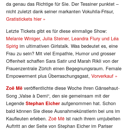
da genau das Richtige für Sie. Der Tessiner punktet –
nicht zuletzt dank seiner markanten Vokuhila-Frisur,
Gratistickets hier »
Letzte Tickets gibt es für diese einmalige Show:
Melanie Winiger, Julia Steiner, Leandra Flury und Léa
Spirig
im ultimativen Girlstalk. Was bedeutet es, eine
Frau zu sein? Mit viel Empathie, Humor und grosser
Offenheit schaffen Sara Satir und Marah Rikli von der
Frauenzentrale Zürich einen Begegnungsraum. Female
Empowerment plus Überraschungsgast,
Vorverkauf »
veröffentlichte diese Woche ihren Gänsehaut-
Zoë Më
Song „Valse à Demi“, den sie gemeinsam mit der
Legende
aufgenommen hat. Schon
Stephan Eicher
bald können Sie diese Ausnahmekünstlerin bei uns im
Kaufleuten erleben.
Zoë Më
ist nach ihrem umjubelten
Auftritt an der Seite von Stephan Eicher im Pariser