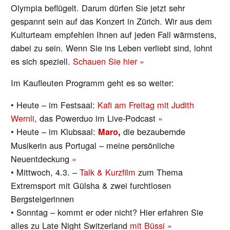
Olympia beflügelt. Darum dürfen Sie jetzt sehr
gespannt sein auf das Konzert in Zürich. Wir aus dem
Kulturteam empfehlen Ihnen auf jeden Fall wärmstens,
dabei zu sein. Wenn Sie ins Leben verliebt sind, lohnt
es sich speziell.
Schauen Sie hier »
Im Kaufleuten Programm geht es so weiter:
• Heute – im Festsaal:
Kafi am Freitag mit Judith
Wernli
, das Powerduo im Live-Podcast
»
• Heute – im Klubsaal:
die bezaubernde
Maro
,
Musikerin aus Portugal – meine persönliche
Neuentdeckung
»
• Mittwoch, 4.3. –
Talk & Kurzfilm
zum Thema
Extremsport mit Gülsha & zwei furchtlosen
Bergsteigerinnen
• Sonntag – kommt er oder nicht? Hier erfahren Sie
alles zu Late Night Switzerland
mit Büssi »