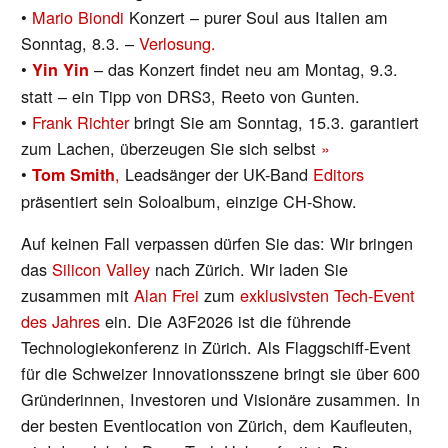
•
Mario Biondi
Konzert – purer Soul aus Italien am
Sonntag, 8.3. –
Verlosung.
•
– das Konzert findet neu am Montag, 9.3.
Yin Yin
statt – ein Tipp von DRS3, Reeto von Gunten.
•
Frank Richter
bringt Sie am Sonntag, 15.3. garantiert
zum Lachen, überzeugen Sie sich selbst
»
•
,
Leadsänger der UK-Band
Editors
Tom Smith
präsentiert sein Soloalbum, einzige CH-Show.
Auf keinen Fall verpassen dürfen Sie das: Wir bringen
das
Silicon Valley
nach Zürich. Wir laden Sie
zusammen mit
Alan Frei
zum
exklusivsten Tech-Event
des Jahres
ein. Die A3F2026 ist die führende
Technologiekonferenz in Zürich. Als Flaggschiff-Event
für die Schweizer Innovationsszene bringt sie über 600
Gründerinnen, Investoren und Visionäre zusammen. In
der besten Eventlocation von Zürich, dem Kaufleuten,