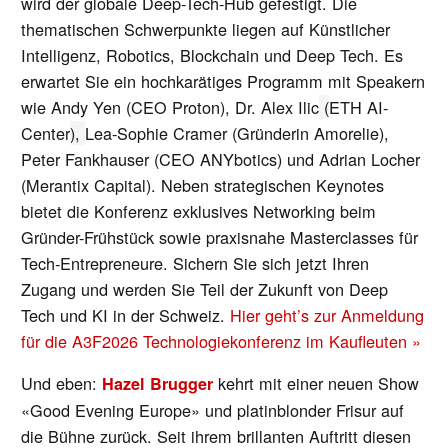
wird der globale Deep-Tech-Hub gefestigt. Die
thematischen Schwerpunkte liegen auf Künstlicher
Intelligenz, Robotics, Blockchain und Deep Tech. Es
erwartet Sie ein hochkarätiges Programm mit Speakern
wie Andy Yen (CEO Proton), Dr. Alex Ilic
(
ETH AI-
Center
),
Lea-Sophie Cramer (Gründerin Amorelie),
Peter Fankhauser (CEO ANYbotics) und Adrian Locher
(Merantix Capital). Neben strategischen Keynotes
bietet die Konferenz exklusives Networking beim
Gründer-Frühstück sowie praxisnahe Masterclasses für
Tech-Entrepreneure. Sichern Sie sich jetzt Ihren
Zugang und werden Sie Teil der Zukunft von Deep
Tech und KI in der Schweiz.
Hier geht’s zur Anmeldung
für die A3F2026 Technologiekonferenz im Kaufleuten »
Und eben:
kehrt mit einer neuen Show
Hazel Brugger
«Good Evening Europe» und platinblonder Frisur auf
die Bühne zurück. Seit ihrem brillanten Auftritt diesen