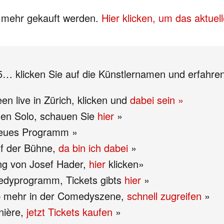
s mehr gekauft werden.
Hier klicken, um das aktue
 klicken Sie auf die Künstlernamen und erfahre
n live in Zürich, klicken und
dabei sein »
en Solo, schauen Sie
hier
»
 neues Programm »
uf der Bühne,
da bin ich dabei
»
ing von Josef Hader,
hier
klicken»
edyprogramm, Tickets gibts
hier
»
pp mehr in der Comedyszene,
schnell zugreifen
»
rnière,
jetzt Tickets kaufen
»