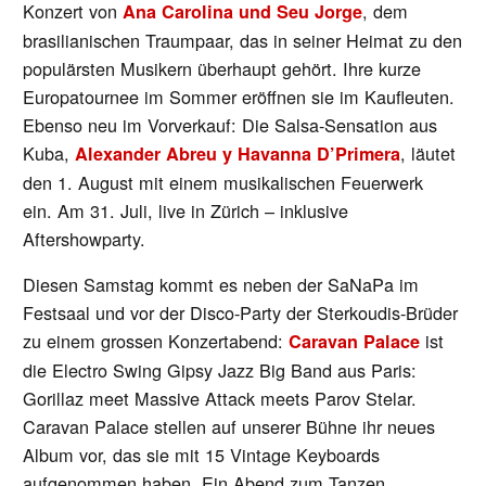
Konzert von
, dem
Ana Carolina und Seu Jorge
brasilianischen Traumpaar, das in seiner Heimat zu den
populärsten Musikern überhaupt gehört. Ihre kurze
Europatournee im Sommer eröffnen sie im Kaufleuten.
Ebenso neu im Vorverkauf: Die Salsa-Sensation aus
Kuba,
, läutet
Alexander Abreu y Havanna D’Primera
den 1. August mit einem musikalischen Feuerwerk
ein. Am 31. Juli, live in Zürich – inklusive
Aftershowparty.
Diesen Samstag kommt es neben der SaNaPa im
Festsaal und vor der Disco-Party der Sterkoudis-Brüder
zu einem grossen Konzertabend:
ist
Caravan Palace
die Electro Swing Gipsy Jazz Big Band aus Paris:
Gorillaz meet Massive Attack meets Parov Stelar.
Caravan Palace stellen auf unserer Bühne ihr neues
Album vor, das sie mit 15 Vintage Keyboards
aufgenommen haben. Ein Abend zum Tanzen.