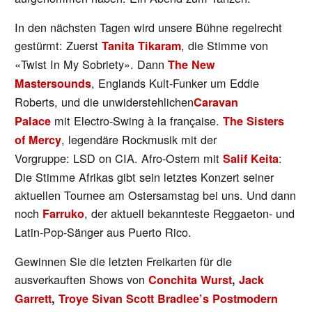
In den nächsten Tagen wird unsere Bühne regelrecht
gestürmt: Zuerst
, die Stimme von
Tanita Tikaram
«Twist In My Sobriety». Dann
The New
, Englands Kult-Funker um Eddie
Mastersounds
Roberts, und die unwiderstehlichen
Caravan
mit Electro-Swing à la française.
Palace
The Sisters
, legendäre Rockmusik mit der
of Mercy
Vorgruppe: LSD on CIA. Afro-Ostern mit
:
Salif Keita
Die Stimme Afrikas gibt sein letztes Konzert seiner
aktuellen Tournee am Ostersamstag bei uns. Und dann
noch
, der aktuell bekannteste Reggaeton- und
Farruko
Latin-Pop-Sänger aus Puerto Rico.
Gewinnen Sie die letzten Freikarten für die
ausverkauften Shows von
Conchita Wurst
,
Jack
Garrett
,
Troye Sivan
Scott Bradlee’s Postmodern