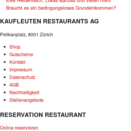
NAVIGATION
Elke Heidenreich, Lukas Bärfuss und vielen mehr
Braucht es ein bedingungsloses Grundeinkommen?
KAUFLEUTEN RESTAURANTS AG
Pelikanplatz, 8001 Zürich
Shop
Gutscheine
Kontakt
Impressum
Datenschutz
AGB
Nachhaltigkeit
Stellenangebote
RESERVATION RESTAURANT
Online reservieren