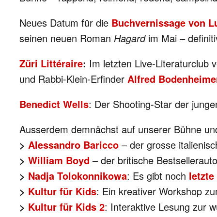
Neues Datum für die
Buchvernissage von L
seinen neuen Roman
Hagard
im Mai – definiti
Züri Littéraire
:
Im letzten Live-Literaturclu
und Rabbi-Klein-Erfinder
Alfred Bodenheime
Benedict Wells
: Der Shooting-Star der jung
Ausserdem demnächst auf unserer Bühne und
>
Alessandro Baricco
– der grosse italienisch
>
William Boyd
– der britische Bestsellerau
>
Nadja Tolokonnikowa
: Es gibt noch
letzte
>
Kultur für Kids
: Ein kreativer Workshop zu
>
Kultur für Kids 2
: Interaktive Lesung zur 