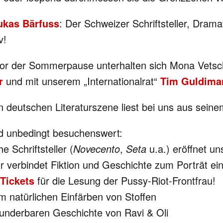
ukas Bärfuss
: Der Schweizer Schriftsteller, Dramat
v!
b vor der Sommerpause unterhalten sich Mona Vetsc
r
und mit unserem „Internationalrat“
Tim Guldima
en deutschen Literaturszene liest bei uns aus se
 unbedingt besuchenswert:
e Schriftsteller (
Novecento
,
Seta
u.a.) eröffnet un
tor verbindet Fiktion und Geschichte zum Porträt 
 Tickets
für die Lesung der Pussy-Riot-Frontfrau!
m natürlichen Einfärben von Stoffen
wunderbaren Geschichte von Ravi & Oli