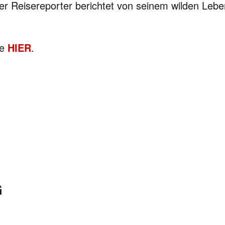
ter Reisereporter berichtet von seinem wilden Le
ie
HIER
.
G