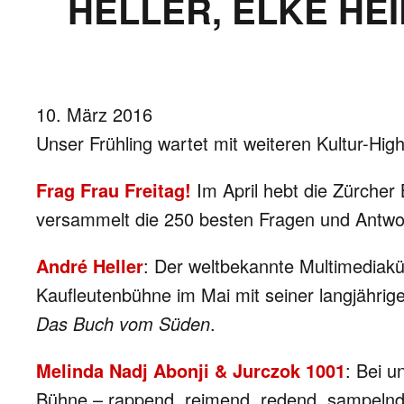
HELLER, ELKE HE
10. März 2016
Unser Frühling wartet mit weiteren Kultur-High
Frag Frau Freitag!
Im April hebt die Zürcher
versammelt die 250 besten Fragen und Antwort
André Heller
: Der weltbekannte Multimediakün
Kaufleutenbühne im Mai mit seiner langjährig
Das Buch vom Süden
.
Melinda Nadj Abonji & Jurczok 1001
: Bei 
Bühne – rappend, reimend, redend, sampelnd