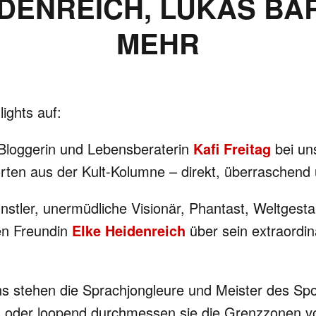
IDENREICH, LUKAS BÄ
MEHR
lights auf:
 Bloggerin und Lebensberaterin
Kafi Freitag
bei uns
en aus der Kult-Kolumne – direkt, überraschend un
stler, unermüdliche Visionär, Phantast, Weltgestal
en Freundin
Elke Heidenreich
über sein extraordi
uns stehen die Sprachjongleure und Meister des S
 oder loopend durchmessen sie die Grenzzonen v