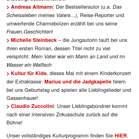
: Der Bestsellerautor (u.a.
>
Andreas Altmann
Das
, Reise-Reporter und
Scheissleben meines Vaters…)
umwerfende Charmebolzen erzählt bei uns seine
!
Frauen.Geschichten
– die Jungautorin tauft bei uns
>
Michelle Steinbeck
ihren ersten Roman, dessen Titel nicht zu viel
verspricht:
Mein Vater war ein Mann an Land und im
Wasser ein Walfisch
, dieses Mal mit einem Kinderkonzert
>
Kultur für Kids
der Extraklasse:
feiern
Marius und die Jadgkapelle
bei uns Geburtstag und spielen alle Lieblingslieder und
Gassenhauer!
: Unser Lieblingsbündner kommt
>
Claudio Zuccolini
nach einer intensiven Zirkusschule zurück auf die
Bühne!
Unser vollständiges Kulturprogramm finden Sie
.
HIER