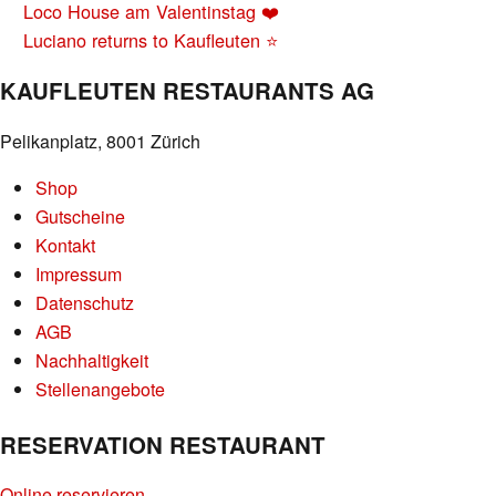
BEITRAGS-
Loco House am Valentinstag ❤️
NAVIGATION
Luciano returns to Kaufleuten ⭐
KAUFLEUTEN RESTAURANTS AG
Pelikanplatz, 8001 Zürich
Shop
Gutscheine
Kontakt
Impressum
Datenschutz
AGB
Nachhaltigkeit
Stellenangebote
RESERVATION RESTAURANT
Online reservieren