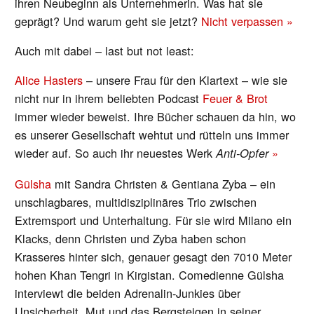
ihren Neubeginn als Unternehmerin. Was hat sie
geprägt? Und warum geht sie jetzt?
Nicht verpassen »
Auch mit dabei – last but not least:
Alice Hasters
– unsere Frau für den Klartext – wie sie
nicht nur in ihrem beliebten Podcast
Feuer & Brot
immer wieder beweist. Ihre Bücher schauen da hin, wo
es unserer Gesellschaft wehtut und rütteln uns immer
wieder auf. So auch ihr neuestes Werk
»
Anti-Opfer
Gülsha
mit Sandra Christen & Gentiana Zyba – ein
unschlagbares, multidisziplinäres Trio zwischen
Extremsport und Unterhaltung. Für sie wird Milano ein
Klacks, denn Christen und Zyba haben schon
Krasseres hinter sich, genauer gesagt den 7010 Meter
hohen Khan Tengri in Kirgistan. Comedienne Gülsha
interviewt die beiden Adrenalin-Junkies über
Unsicherheit, Mut und das Bergsteigen in seiner