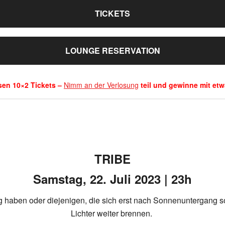
TICKETS
LOUNGE RESERVATION
sen 10×2 Tickets –
Nimm an der Verlosung
teil und gewinne mit etw
TRIBE
Samstag, 22. Juli 2023 | 23h
haben oder diejenigen, die sich erst nach Sonnenuntergang so r
Lichter weiter brennen.