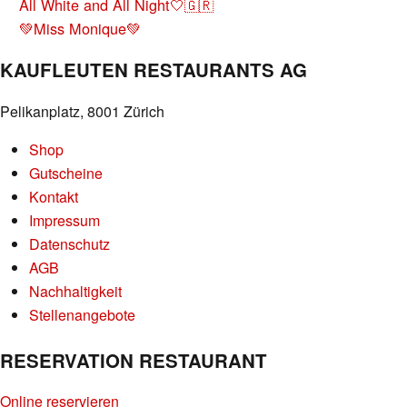
BEITRAGS-
All White and All Night🤍🇬🇷
NAVIGATION
💚Miss Monique💚
KAUFLEUTEN RESTAURANTS AG
Pelikanplatz, 8001 Zürich
Shop
Gutscheine
Kontakt
Impressum
Datenschutz
AGB
Nachhaltigkeit
Stellenangebote
RESERVATION RESTAURANT
Online reservieren