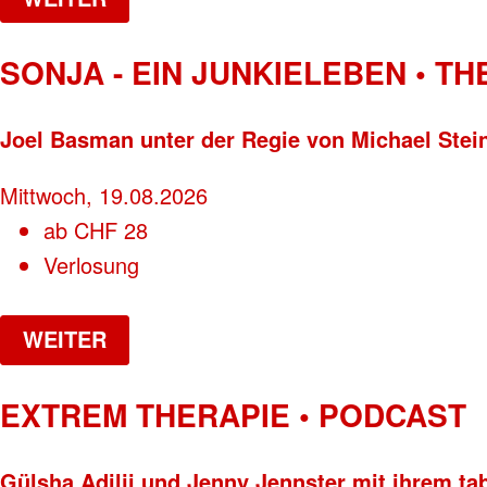
SONJA - EIN JUNKIELEBEN • T
Joel Basman unter der Regie von Michael Stei
Mittwoch, 19.08.2026
ab
CHF
28
Verlosung
WEITER
EXTREM THERAPIE • PODCAST
Gülsha Adilji und Jenny Jennster mit ihrem ta