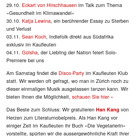
29.10.
Eckart von Hirschhausen
im Talk zum Thema
«Gesundheit im Klimawandel»
30.10.
Katja Lewina
, ein berührender Essay zu Sterben
und Verlust
03.11.
Sean Koch
, Indiefolk direkt aus Südafrika
exklusiv im Kaufleuten
04.11.
Gülsha
, der Liebling der Nation feiert Solo-
Premiere bei uns
Am Samstag findet die
Disco-Party
im Kaufleuten Klub
statt. Wir werden oft gefragt, wo man in Zürich noch zu
dieser einmaligen Musik ausgelassen tanzen kann. Wir
bieten Ihnen die Möglichkeit,
schauen Sie hier »
Das Beste zum Schluss: Wir gratulieren
von
Han Kang
Herzen zum Literaturnobelpreis. Als Han Kang vor
einiger Zeit im Kaufleuten ihr Buch «Die Vegetarierin»
vorstellte, spürten wir die aussergewöhnliche Kraft ihrer