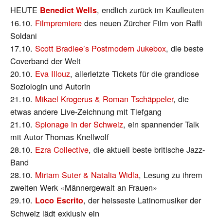
HEUTE
, endlich zurück im Kaufleuten
Benedict Wells
16.10.
Filmpremiere
des neuen Zürcher Film von Raffi
Soldani
17.10.
Scott Bradlee’s Postmodern Jukebox
, die beste
Coverband der Welt
20.10.
Eva Illouz
, allerletzte Tickets für die grandiose
Soziologin und Autorin
21.10.
Mikael Krogerus & Roman Tschäppeler
, die
etwas andere Live-Zeichnung mit Tiefgang
21.10.
Spionage in der Schweiz
, ein spannender Talk
mit Autor Thomas Knellwolf
28.10.
Ezra Collective
, die aktuell beste britische Jazz-
Band
28.10.
Miriam Suter & Natalia Widla
, Lesung zu ihrem
zweiten Werk «Männergewalt an Frauen»
29.10.
, der heisseste Latinomusiker der
Loco Escrito
Schweiz lädt exklusiv ein