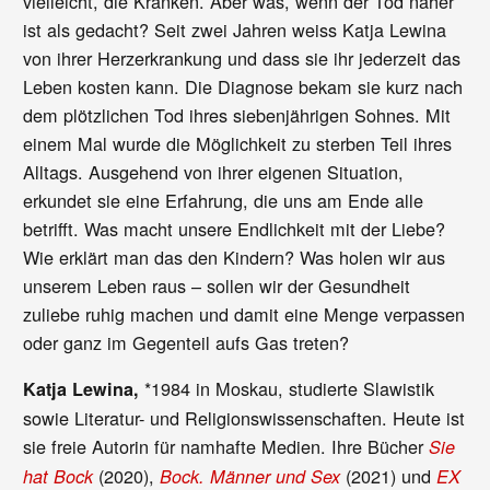
vielleicht, die Kranken. Aber was, wenn der Tod näher
ist als gedacht? Seit zwei Jahren weiss Katja Lewina
von ihrer Herzerkrankung und dass sie ihr jederzeit das
Leben kosten kann. Die Diagnose bekam sie kurz nach
dem plötzlichen Tod ihres siebenjährigen Sohnes. Mit
einem Mal wurde die Möglichkeit zu sterben Teil ihres
Alltags. Ausgehend von ihrer eigenen Situation,
erkundet sie eine Erfahrung, die uns am Ende alle
betrifft. Was macht unsere Endlichkeit mit der Liebe?
Wie erklärt man das den Kindern? Was holen wir aus
unserem Leben raus – sollen wir der Gesundheit
zuliebe ruhig machen und damit eine Menge verpassen
oder ganz im Gegenteil aufs Gas treten?
*1984 in Moskau, studierte Slawistik
Katja Lewina,
sowie Literatur- und Religionswissenschaften. Heute ist
sie freie Autorin für namhafte Medien. Ihre Bücher
Sie
(2020),
(2021) und
hat Bock
Bock. Männer und Sex
EX