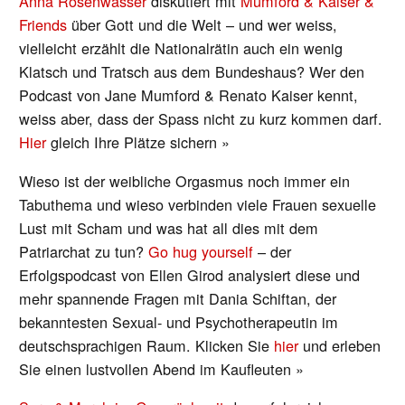
Anna Rosenwasser
diskutiert mit
Mumford & Kaiser &
Friends
über Gott und die Welt – und wer weiss,
vielleicht erzählt die Nationalrätin auch ein wenig
Klatsch und Tratsch aus dem Bundeshaus? Wer den
Podcast von Jane Mumford & Renato Kaiser kennt,
weiss aber, dass der Spass nicht zu kurz kommen darf.
Hier
gleich Ihre Plätze sichern »
Wieso ist der weibliche Orgasmus noch immer ein
Tabuthema und wieso verbinden viele Frauen sexuelle
Lust mit Scham und was hat all dies mit dem
Patriarchat zu tun?
Go hug yourself
– der
Erfolgspodcast von Ellen Girod analysiert diese und
mehr spannende Fragen mit Dania Schiftan, der
bekanntesten Sexual- und Psychotherapeutin im
deutschsprachigen Raum. Klicken Sie
hier
und erleben
Sie einen lustvollen Abend im Kaufleuten »