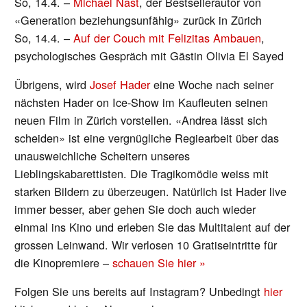
So, 14.4. –
Michael Nast
, der Bestsellerautor von
«Generation beziehungsunfähig» zurück in Zürich
So, 14.4. –
Auf der Couch mit Felizitas Ambauen
,
psychologisches Gespräch mit Gästin Olivia El Sayed
Übrigens, wird
Josef Hader
eine Woche nach seiner
nächsten Hader on Ice-Show im Kaufleuten seinen
neuen Film in Zürich vorstellen. «Andrea lässt sich
scheiden» ist eine vergnügliche Regiearbeit über das
unausweichliche Scheitern unseres
Lieblingskabarettisten. Die Tragikomödie weiss mit
starken Bildern zu überzeugen. Natürlich ist Hader live
immer besser, aber gehen Sie doch auch wieder
einmal ins Kino und erleben Sie das Multitalent auf der
grossen Leinwand. Wir verlosen 10 Gratiseintritte für
die Kinopremiere –
schauen Sie hier »
Folgen Sie uns bereits auf Instagram? Unbedingt
hier