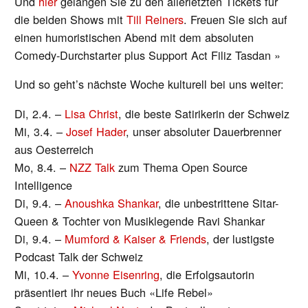
Und
hier
gelangen Sie zu den allerletzten Tickets für
die beiden Shows mit
Till Reiners
. Freuen Sie sich auf
einen humoristischen Abend mit dem absoluten
Comedy-Durchstarter plus Support Act Filiz Tasdan »
Und so geht’s nächste Woche kulturell bei uns weiter:
Di, 2.4. –
Lisa Christ
, die beste Satirikerin der Schweiz
Mi, 3.4. –
Josef Hader
, unser absoluter Dauerbrenner
aus Oesterreich
Mo, 8.4. –
NZZ Talk
zum Thema Open Source
Intelligence
Di, 9.4. –
Anoushka Shankar
, die unbestrittene Sitar-
Queen & Tochter von Musiklegende Ravi Shankar
Di, 9.4. –
Mumford & Kaiser & Friends
, der lustigste
Podcast Talk der Schweiz
Mi, 10.4. –
Yvonne Eisenring
, die Erfolgsautorin
präsentiert ihr neues Buch «Life Rebel»