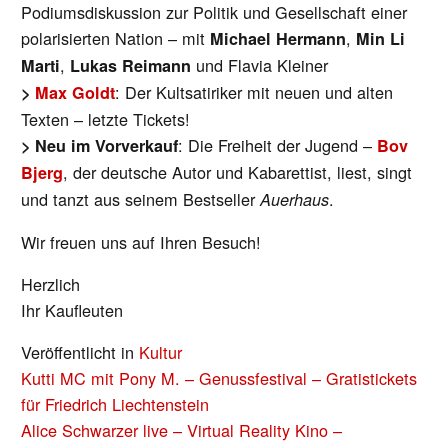
Podiumsdiskussion zur Politik und Gesellschaft einer
polarisierten Nation – mit
,
Michael Hermann
Min Li
,
und Flavia Kleiner
Marti
Lukas Reimann
: Der Kultsatiriker mit neuen und alten
>
Max Goldt
Texten – letzte Tickets!
: Die Freiheit der Jugend –
>
Neu im Vorverkauf
Bov
, der deutsche Autor und Kabarettist, liest, singt
Bjerg
und tanzt aus seinem Bestseller
.
Auerhaus
Wir freuen uns auf Ihren Besuch!
Herzlich
Ihr Kaufleuten
Veröffentlicht in
Kultur
BEITRAGS-
Kutti MC mit Pony M. – Genussfestival – Gratistickets
NAVIGATION
für Friedrich Liechtenstein
Alice Schwarzer live – Virtual Reality Kino –