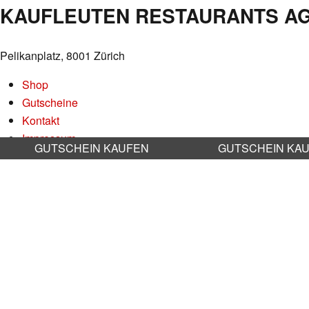
KAUFLEUTEN RESTAURANTS A
Pelikanplatz, 8001 Zürich
Shop
Gutscheine
Kontakt
Impressum
GUTSCHEIN KAUFEN
GUTSCHEIN KA
Datenschutz
AGB
Nachhaltigkeit
Stellenangebote
RESERVATION RESTAURANT
Online reservieren