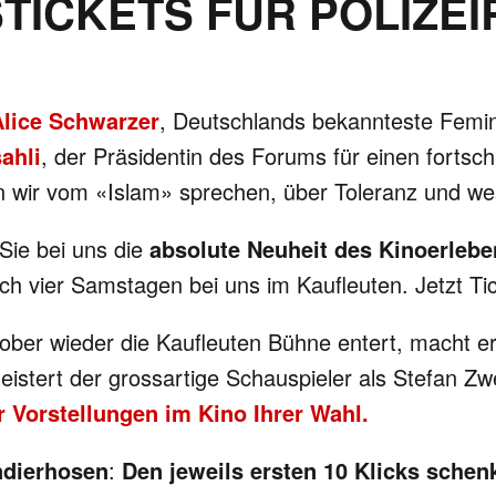
TICKETS FÜR POLIZEI
Alice Schwarzer
, Deutschlands bekannteste Femini
ahli
, der Präsidentin des Forums für einen fortsch
 wir vom «Islam» sprechen, über Toleranz und west
 Sie bei uns die
absolute Neuheit des Kinoerleb
ich vier Samstagen bei uns im Kaufleuten. Jetzt Ti
ber wieder die Kaufleuten Bühne entert, macht er
geistert der grossartige Schauspieler als Stefan Zw
r Vorstellungen im Kino Ihrer Wahl.
ndierhosen
:
Den jeweils ersten 10 Klicks schenk