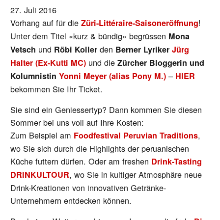
27. Juli 2016
Vorhang auf für die
!
Züri-Littéraire-Saisoneröffnung
Unter dem Titel «kurz & bündig» begrüssen
Mona
und
den
Vetsch
Röbi Koller
Berner Lyriker
Jürg
und die
Halter (Ex-Kutti MC)
Zürcher Bloggerin und
–
Kolumnistin
Yonni Meyer (alias Pony M.)
HIER
bekommen Sie Ihr Ticket.
Sie sind ein Geniessertyp? Dann kommen Sie diesen
Sommer bei uns voll auf Ihre Kosten:
Zum Beispiel am
,
Foodfestival Peruvian Traditions
wo Sie sich durch die Highlights der peruanischen
Küche futtern dürfen. Oder am freshen
Drink-Tasting
, wo Sie in kultiger Atmosphäre neue
DRINKULTOUR
Drink-Kreationen von innovativen Getränke-
Unternehmern entdecken können.