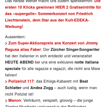
Das heisse Wetter macht uns zudem spendierfroh:
Die
ersten 10 Klicks gewinnen HIER 2 Gratiseintritte für
das «supergeile» Sommerkonzert von Friedrich
Liechtenstein, dem Star aus der Kult-EDEKA-
Werbung!
Ausserdem:
>
Zum Super-Aktionspreis ans Konzert von Jimmy
: Der
Ragusa alias Faber
Zürcher Singer-Songwriter
hat den Italienier in sich entdeckt und veranstaltet
bei uns eine exklusive
HEUTE ABEND
notte italiana
für alle ragazze e ragazzi, die nicht ans Mare
speciale
fahren!
: das Erfolgs-Kabarett mit
>
Polizeiruf 117
Beat
und
– auch lustig, wenn man
Schlatter
Andea Zogg
nicht Polizist ist!
: Verträumt, verspielt, groovig – die junge
>
Manon
Zürcher Musikerin unplugged in der Pelikanbar