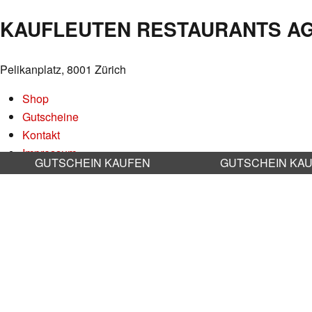
NAVIGATION
KAUFLEUTEN RESTAURANTS A
Pelikanplatz, 8001 Zürich
Shop
Gutscheine
Kontakt
Impressum
GUTSCHEIN KAUFEN
GUTSCHEIN KA
Datenschutz
AGB
Nachhaltigkeit
Stellenangebote
RESERVATION RESTAURANT
Online reservieren