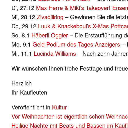
Di, 27.12
Max Herre & Miki’s Takeover! Ense
Mi, 28.12
Zivadiliring
– Gewinnen Sie die letzt
Do, 29.12
Luuk & Knackeboul’s X-Mas Pottca
So, 8.1
Häberli Oggier
– Die Erstaufführung
Mo, 9.1
Geld Podium des Tages Anzeigers
– I
Mi, 11.1
Lucinda Williams
– Nach zehn Jahren
Wir wünschen Ihnen frohe Festtage und freuen
Herzlich
Ihr Kaufleuten
Veröffentlicht in
Kultur
BEITRAGS-
Vor Weihnachten ist eigentlich schon Weihna
Heilige Nächte mit Beats und Bässen im Kauf