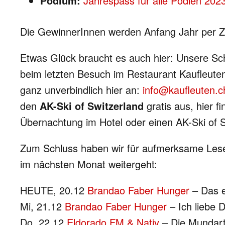
Podium:
Jahrespass für alle Podien 202
Die GewinnerInnen werden Anfang Jahr per Z
Etwas Glück braucht es auch hier: Unsere Sc
beim letzten Besuch im Restaurant Kaufleuten
ganz unverbindlich hier an:
info@kaufleuten.c
den
AK-Ski of Switzerland
gratis aus, hier 
Übernachtung im Hotel oder einen AK-Ski of 
Zum Schluss haben wir für aufmerksame Leser
im nächsten Monat weitergeht:
HEUTE, 20.12
Brandao Faber Hunger
– Das e
Mi, 21.12
Brandao Faber Hunger
– Ich liebe D
Do, 22.12
Eldorado FM & Nativ
– Die Mundart