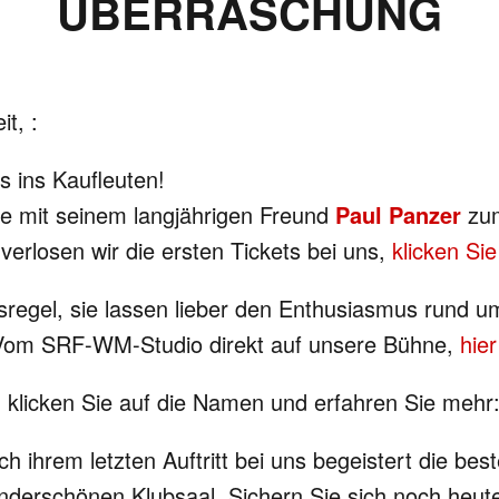
ÜBERRASCHUNG
t, :
 ins Kaufleuten!
ve mit seinem langjährigen Freund
Paul Panzer
zu
erlosen wir die ersten Tickets bei uns,
klicken Sie
tsregel, sie lassen lieber den Enthusiasmus rund 
! Vom SRF-WM-Studio direkt auf unsere Bühne,
hie
, klicken Sie auf die Namen und erfahren Sie mehr
h ihrem letzten Auftritt bei uns begeistert die be
nderschönen Klubsaal. Sichern Sie sich noch heut