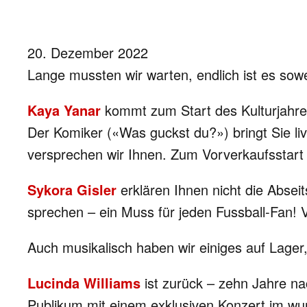
20. Dezember 2022
Lange mussten wir warten, endlich ist es sowei
Kaya Yanar
kommt zum Start des Kulturjahres
Der Komiker («Was guckst du?») bringt Sie li
versprechen wir Ihnen. Zum Vorverkaufsstart v
Sykora Gisler
erklären Ihnen nicht die Absei
sprechen – ein Muss für jeden Fussball-Fan
Auch musikalisch haben wir einiges auf Lager
Lucinda Williams
ist zurück – zehn Jahre nac
Publikum mit einem exklusiven Konzert im wu