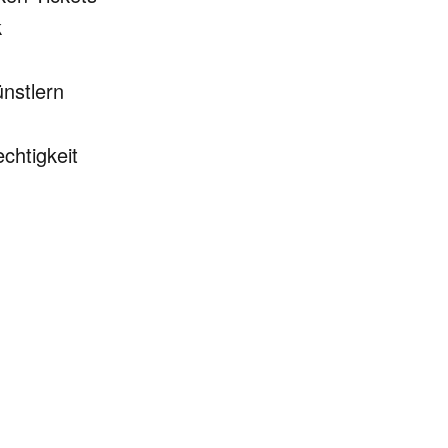
k
nstlern
chtigkeit