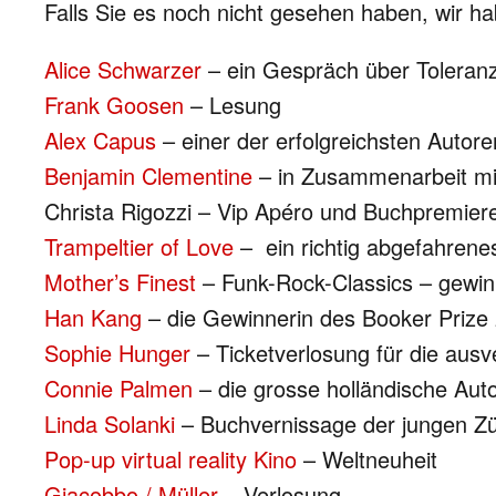
Falls Sie es noch nicht gesehen haben, wir ha
Alice Schwarzer
– ein Gespräch über Toleranz
Frank Goosen
– Lesung
Alex Capus
– einer der erfolgreichsten Autor
Benjamin Clementine
– in Zusammenarbeit mit 
Christa Rigozzi – Vip Apéro und Buchpremier
Trampeltier of Love
– ein richtig abgefahren
Mother’s Finest
– Funk-Rock-Classics – gewinn
Han Kang
– die Gewinnerin des Booker Priz
Sophie Hunger
– Ticketverlosung für die aus
Connie Palmen
– die grosse holländische Auto
Linda Solanki
– Buchvernissage der jungen Zü
Pop-up virtual reality Kino
– Weltneuheit
Giacobbo / Müller
– Verlosung