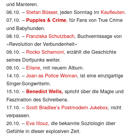
und Manieren.
06.10. –
Stefan Büsser
, jeden Sonntag im
Kaufleuten
.
07.10. –
,
für Fans von True Crime
Puppies & Crime
und Babyhunden.
08.10. –
Franziska Schutzbach
, Buchvernissage von
«Revolution der Verbundenheit»
09.10. –
Rocko Schamoni
, erzählt die Geschichte
seines Dorfpunks weiter.
09.10. –
Eliane
, mit neuem Album.
14.10. –
Joan as Police Woman
, ist eine einzigartige
Singer-Songwriterin.
15.10. –
spricht über die Magie und
Benedict Wells,
Faszination des Schreibens.
17.10. –
Scott Bradlee’s Postmodern Jukebox
, nicht
verpassen.
20.10. –
Eva Illouz,
die bekannte Soziologin über
Gefühle in dieser explosiven Zeit.