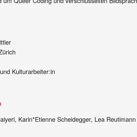
nd um Queer Coding und verschlüsselten Bildsprach
ttler
Zürich
 und Kulturarbeiter:in
h
oaiyeri, Karin*Etienne Scheidegger, Lea Reutiman