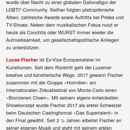
wurde über Nacht zu einer globalen Galionsfigur der
LGBTI*-Community. Seither folgten platinprämierte
Alben, zahlreiche Awards sowie Auftritte bei Prides und
TV-Shows. Neben dem musikalischen Fokus nutzt er
heute als Conchita oder WURST immer wieder die
Aufmerksamkeit, um gesellschaftspolitische Anliegen
zu unterstützen.
ist Ex-Vize-Europameister im
Lucas Fischer
Kunstturnen. Seit dem Rücktritt geht der Luzerner
kreative und künstlerische Wege. 2017 gewann Fischer
zusammen mit der Gruppe «Holmiker» am
Internationalen Zirkusfestival von Monte-Carlo einen
«Bronzenen Clown». Mit seinem eigens entwickelten
Showkonzept wurde Fischer 2017 als erster Schweizer
beim Deutschen Castingformat «Das Supertalent» in
den Final gewählt. Seit 2 ½ Jahren arbeitet Fischer an
seiner eigenen Musik und steht mit seinem ersten