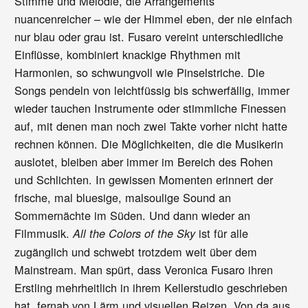
Stimme und Melodie, die Arrangements
nuancenreicher – wie der Himmel eben, der nie einfach
nur blau oder grau ist. Fusaro vereint unterschiedliche
Einflüsse, kombiniert knackige Rhythmen mit
Harmonien, so schwungvoll wie Pinselstriche. Die
Songs pendeln von leichtfüssig bis schwerfällig, immer
wieder tauchen Instrumente oder stimmliche Finessen
auf, mit denen man noch zwei Takte vorher nicht hatte
rechnen können. Die Möglichkeiten, die die Musikerin
auslotet, bleiben aber immer im Bereich des Rohen
und Schlichten. In gewissen Momenten erinnert der
frische, mal bluesige, malsoulige Sound an
Sommernächte im Süden. Und dann wieder an
Filmmusik.
ist für alle
All the Colors of the Sky
zugänglich und schwebt trotzdem weit über dem
Mainstream. Man spürt, dass Veronica Fusaro ihren
Erstling mehrheitlich in ihrem Kellerstudio geschrieben
hat, fernab von Lärm und visuellen Reizen. Von da aus