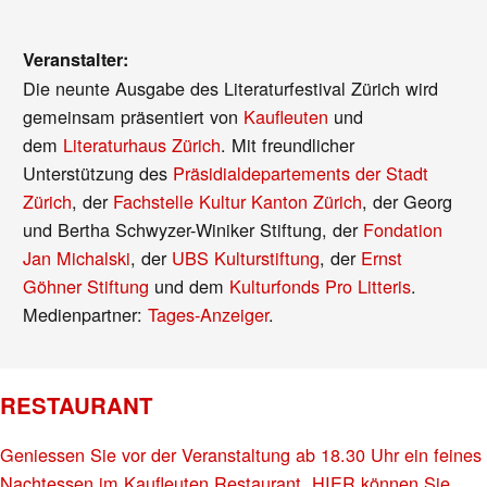
Veranstalter:
Die neunte Ausgabe des Literaturfestival Zürich wird
gemeinsam präsentiert von
Kaufleuten
und
dem
Literaturhaus Zürich
. Mit freundlicher
Unterstützung des
Präsidialdepartements der Stadt
Zürich
, der
Fachstelle Kultur Kanton Zürich
, der Georg
und Bertha Schwyzer-Winiker Stiftung, der
Fondation
Jan Michalski
, der
UBS Kulturstiftung
, der
Ernst
Göhner Stiftung
und dem
Kulturfonds Pro Litteris
.
Medienpartner:
Tages-Anzeiger
.
RESTAURANT
Geniessen Sie vor der Veranstaltung ab 18.30 Uhr ein feines
Nachtessen im Kaufleuten Restaurant. HIER können Sie