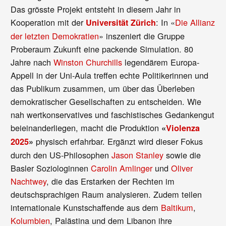
Das grösste Projekt entsteht in diesem Jahr in
Kooperation mit der
: In «
Die Allianz
Universität Zürich
der letzten Demokratien
» inszeniert die Gruppe
Proberaum Zukunft eine packende Simulation. 80
Jahre nach
Winston Churchills
legendärem Europa-
Appell in der Uni-Aula treffen echte Politikerinnen und
das Publikum zusammen, um über das Überleben
demokratischer Gesellschaften zu entscheiden. Wie
nah wertkonservatives und faschistisches Gedankengut
beieinanderliegen, macht die Produktion
«
Violenza
physisch erfahrbar. Ergänzt wird dieser Fokus
2025
»
durch den US-Philosophen
Jason Stanley
sowie die
Basler Soziologinnen
Carolin Amlinger
und
Oliver
Nachtwey
, die das Erstarken der Rechten im
deutschsprachigen Raum analysieren. Zudem teilen
internationale Kunstschaffende aus dem
Baltikum
,
Kolumbien
, Palästina und dem Libanon ihre