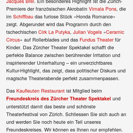
Jacques Brel
. Ein besonderes Highlight ist die Zürich-
Premiere der französischen Akrobatin
Vimala Pons
, die
im
Schiffbau
das furiose Stück «Honda Romance»
zeigt. Abgerundet wird das Programm durch den
tschechischen
Cirk La Putyka
,
Julian Vogels
«
Ceramic
Circus
» auf Rollerblades und das
Fundus Theater
für
Kinder. Das Zürcher Theater Spektakel schafft die
perfekte Balance zwischen berührender Irritation und
inspirierender Unterhaltung – ein unverzichtbares
Kultur-Highlight, das zeigt, dass politischer Diskurs und
magische Theaterabende perfekt zusammenpassen.
Das
Kaufleuten Restaurant
ist Mitglied beim
und
Freundeskreis des Zürcher Theater Spektakel
unterstützt damit das beste und schönste
Theaterfestival von Zürich. Schliessen Sie sich auch an
und werden Sie noch heute ein Teil unseres
Freundeskreises. Wir können es Ihnen nur empfehlen.