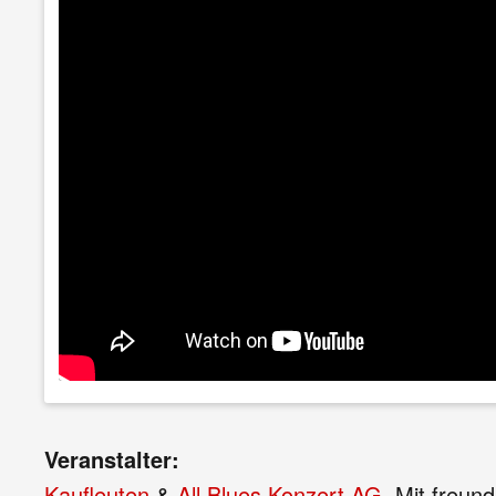
Veranstalter:
Kaufleuten
&
All Blues Konzert AG
. Mit freun