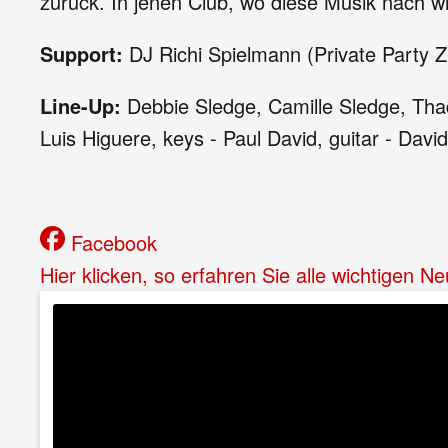
zurück. In jenen Club, wo diese Musik nach w
Support:
DJ Richi Spielmann (Private Party Z
Line-Up:
Debbie Sledge, Camille Sledge, Thad
Luis Higuere, keys - Paul David, guitar - Davi
Facebook
Hier klicken, so erfahren Sie alle wichtigen 