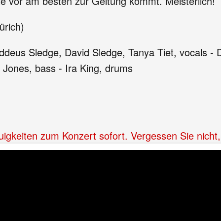
ie vor am besten zur Geltung kommt. Meisterlich!
ürich)
deus Sledge, David Sledge, Tanya Tiet, vocals - D
d Jones, bass - Ira King, drums
Neuigkeiten zum Konzert sofort. Vergessen Sie nich