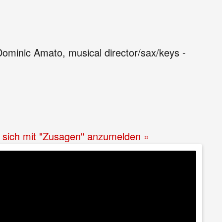
ominic Amato, musical director/sax/keys -
t, sich mit "Zusagen" anzumelden »