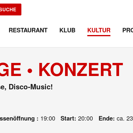
SUCHE
RESTAURANT
KLUB
KULTUR
PR
GE • KONZERT
se, Disco-Music!
assenöffnung :
19:00
Start:
20:00
Ende:
ca. 23