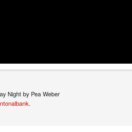
iday Night by Pea Weber
ntonalbank
.