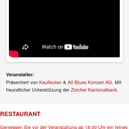
Veranstalter:
Präsentiert von
Kaufleuten
&
All Blues Konzert AG
. Mit
freundlicher Unterstützung der
Zürcher Kantonalbank
.
RESTAURANT
Geniessen Sie vor der Veranstaltung ab 18.00 Uhr ein feines