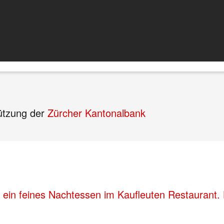
tützung der
Zürcher Kantonalbank
 ein feines Nachtessen im Kaufleuten Restaurant. 