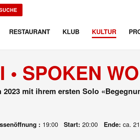
SUCHE
RESTAURANT
KLUB
KULTUR
PR
I • SPOKEN W
n 2023 mit ihrem ersten Solo «Begegn
assenöffnung :
19:00
Start:
20:00
Ende:
ca. 21