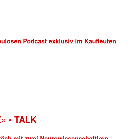
bulosen Podcast exklusiv im Kaufleuten
» • TALK
räch mit zwei Neurowissenschaftlern.