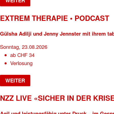
WEITER
EXTREM THERAPIE • PODCAST
Gülsha Adilji und Jenny Jennster mit ihrem ta
Sonntag, 23.08.2026
ab
CHF
34
Verlosung
WEITER
NZZ LIVE «SICHER IN DER KRISE
Agil und leistungsfähig unter Druck – im Gesp