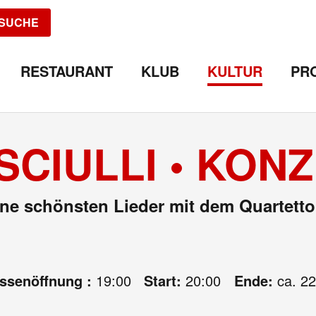
SUCHE
RESTAURANT
KLUB
KULTUR
PR
CIULLI • KON
ine schönsten Lieder mit dem Quartett
assenöffnung :
19:00
Start:
20:00
Ende:
ca. 22