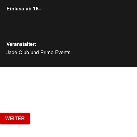
Einlass ab 18+
Veranstalter:
Jade Club und Primo Events
WEITERE VERANSTALTUNGEN
Samstag, 08.08.2026
ab
CHF
25
Verlosung
WEITER
SPOTTED - NO RAVE - NO TECHNO