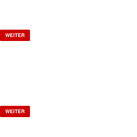
Samstag, 05.09.2026
ab
CHF
25
Verlosung
WEITER
MI GENTE
The biggest Latin Party!
Samstag, 19.09.2026
ab
CHF
15
Verlosung
WEITER
1 YEAR SPOTTED W/ VAL