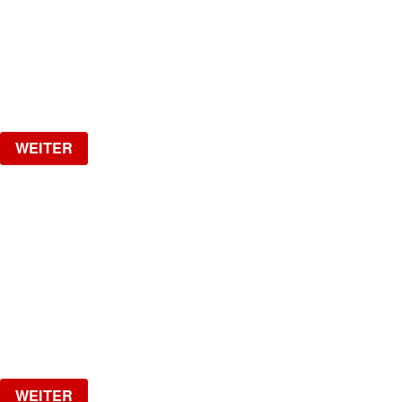
VAL IS BACK!!
Samstag, 26.09.2026
ab
CHF
25
Verlosung
WEITER
LA NUIT
HipHop, R&B, Afrobeats, Dancehall & Reggaeton all
Night Long
Freitag, 02.10.2026
ab
CHF
20
Verlosung
WEITER