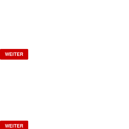
DJ FRIZZO, Official DJ of Haftbefehl
Samstag, 15.08.2026
ab
CHF
10
Verlosung
WEITER
17 YEARS JADE CLUB
THE BIGGEST PARTY IN AUGUST!
Samstag, 22.08.2026
ab
CHF
25
Verlosung
WEITER