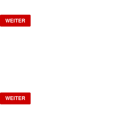
Verlosung
WEITER
HOTLINE
by Kobragypsy
Freitag, 04.09.2026
ab
CHF
20
Verlosung
WEITER
NO DIGGITY | KAUFLEUTEN FESTSAAL
30+ HIP HOP RNB PARTY