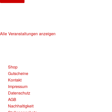
NO DIGGITY | KAUFLEUTEN FESTSAAL
30+ HIP HOP RNB PARTY
Alle Veranstaltungen anzeigen
KAUFLEUTEN RESTAURANTS AG
Pelikanplatz, 8001 Zürich
Shop
Gutscheine
Kontakt
Impressum
Datenschutz
AGB
Nachhaltigkeit