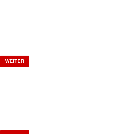
JADRAN
The Biggest Croatian Party!
Samstag, 29.08.2026
ab
CHF
25
Verlosung
WEITER
HOTLINE
by Kobragypsy
Freitag, 04.09.2026
ab
CHF
20
Verlosung