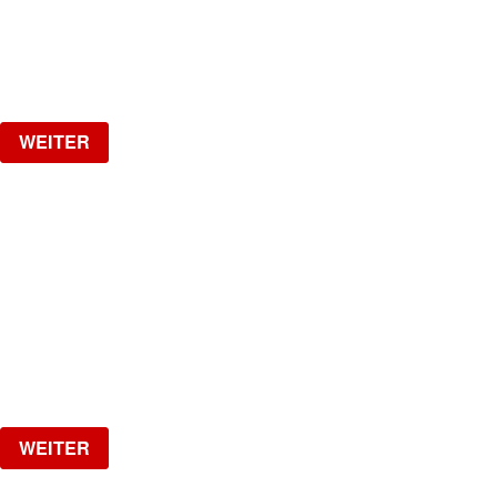
Samstag, 22.08.2026
ab
CHF
25
Verlosung
WEITER
LA NUIT
HipHop, R&B, Afrobeats, Dancehall & Reggaeton all
Night Long
Freitag, 28.08.2026
ab
CHF
15
Verlosung
WEITER