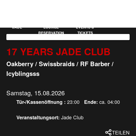
KAUFLEUTEN
EN
MEHR
JADE
LOUNGE
EVENTS &
RESERVATION
TICKETS
17 YEARS JADE CLUB
Oakberry / Swissbraids / RF Barber /
Icyblingsss
Samstag, 15.08.2026
23:00
ca. 04:00
Tür-/Kassenöffnung :
Ende:
Jade Club
Veranstaltungsort:
TEILEN