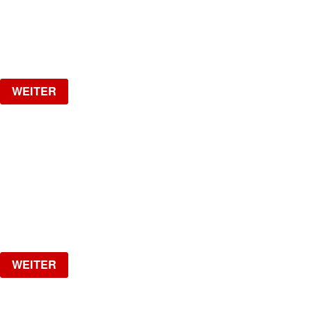
Freitag, 02.10.2026
ab
CHF
20
Verlosung
WEITER
NO DIGGITY | KAUFLEUTEN FESTSAAL
30+ HIP HOP RNB PARTY
Freitag, 06.11.2026
ab
CHF
20
Verlosung
WEITER
NO DIGGITY | KAUFLEUTEN FESTSAAL