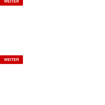
WEITER
NO DIGGITY | KAUFLEUTEN FESTSAAL
30+ HIP HOP RNB PARTY
Samstag, 05.09.2026
ab
CHF
25
Verlosung
WEITER
MI GENTE
The biggest Latin Party!
Samstag, 19.09.2026
ab
CHF
15
Verlosung