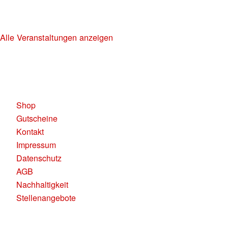
30+ HIP HOP RNB PARTY
Alle Veranstaltungen anzeigen
KAUFLEUTEN RESTAURANTS AG
Pelikanplatz, 8001 Zürich
Shop
Gutscheine
Kontakt
Impressum
Datenschutz
AGB
Nachhaltigkeit
Stellenangebote
RESERVATION RESTAURANT