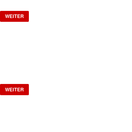
WEITER
1 YEAR SPOTTED W/ VAL
VAL IS BACK!!
Samstag, 26.09.2026
ab
CHF
25
Verlosung
WEITER
LA NUIT
HipHop, R&B, Afrobeats, Dancehall & Reggaeton all
Night Long