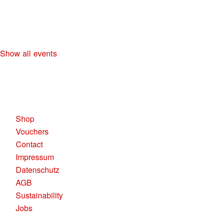
NO DIGGITY | KAUFLEUTEN FESTSAAL
30+ HIP HOP RNB PARTY
Show all events
KAUFLEUTEN RESTAURANTS AG
Pelikanplatz, 8001 Zürich
Shop
Vouchers
Contact
Impressum
Datenschutz
AGB
Sustainability
Jobs