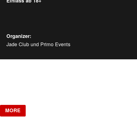
Einlass ab 18+
Organizer:
Jade Club und Primo Events
MORE EVENTS
Saturday, Aug 8, 2026
ab
CHF
25
Verlosung
MORE
SPOTTED - NO RAVE - NO TECHNO