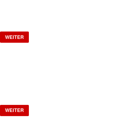
Samstag, 29.08.2026
ab
CHF
25
Verlosung
WEITER
HOTLINE
by Kobragypsy
Freitag, 04.09.2026
ab
CHF
20
Verlosung
WEITER
NO DIGGITY | KAUFLEUTEN FESTSAAL