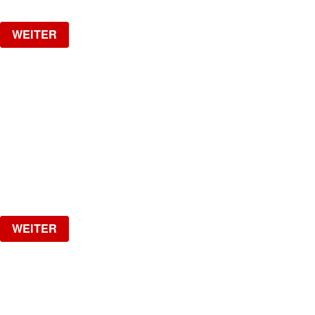
WEITER
LA NUIT
HipHop, R&B, Afrobeats, Dancehall & Reggaeton all
Night Long
Freitag, 28.08.2026
ab
CHF
15
Verlosung
WEITER
JADRAN
The Biggest Croatian Party!