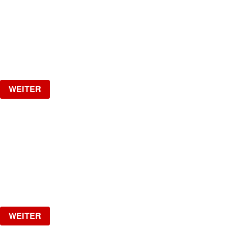
30+ HIP HOP RNB PARTY
Samstag, 05.09.2026
ab
CHF
25
Verlosung
WEITER
MI GENTE
The biggest Latin Party!
Samstag, 19.09.2026
ab
CHF
15
Verlosung
WEITER