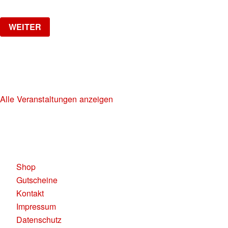
WEITER
NO DIGGITY | KAUFLEUTEN FESTSAAL
30+ HIP HOP RNB PARTY
Alle Veranstaltungen anzeigen
KAUFLEUTEN RESTAURANTS AG
Pelikanplatz, 8001 Zürich
Shop
Gutscheine
Kontakt
Impressum
Datenschutz