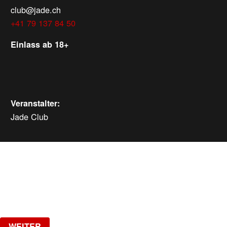
club@jade.ch
+41 79 137 84 50
Einlass ab 18+
Veranstalter:
Jade Club
WEITERE VERANSTALTUNGEN
Samstag, 08.08.2026
ab
CHF
25
Verlosung
WEITER