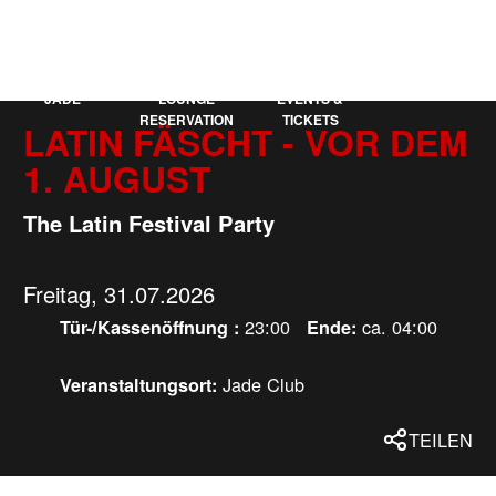
KAUFLEUTEN
EN
MEHR
JADE
LOUNGE
EVENTS &
RESERVATION
TICKETS
LATIN FÄSCHT - VOR DEM
1. AUGUST
The Latin Festival Party
Freitag, 31.07.2026
23:00
ca. 04:00
Tür-/Kassenöffnung :
Ende:
Jade Club
Veranstaltungsort:
TEILEN