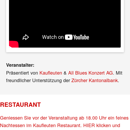
Veranstalter:
Präsentiert von
Kaufleuten
&
All Blues Konzert AG
. Mit
freundlicher Unterstützung der
Zürcher Kantonalbank
.
RESTAURANT
Geniessen Sie vor der Veranstaltung ab 18.00 Uhr ein feines
Nachtessen im Kaufleuten Restaurant. HIER klicken und