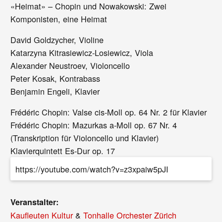
«Heimat» – Chopin und Nowakowski: Zwei
Komponisten, eine Heimat
David Goldzycher, Violine
Katarzyna Kitrasiewicz-Losiewicz, Viola
Alexander Neustroev, Violoncello
Peter Kosak, Kontrabass
Benjamin Engeli, Klavier
Frédéric Chopin: Valse cis-Moll op. 64 Nr. 2 für Klavier
Frédéric Chopin: Mazurkas a-Moll op. 67 Nr. 4
(Transkription für Violoncello und Klavier)
Klavierquintett Es-Dur op. 17
https://youtube.com/watch?v=z3xpaiw5pJI
Veranstalter:
Kaufleuten Kultur
&
Tonhalle Orchester Zürich