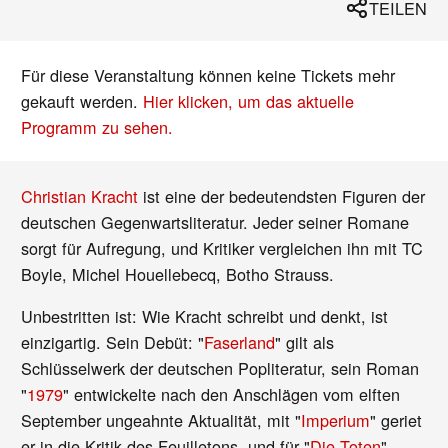
TEILEN
Für diese Veranstaltung können keine Tickets mehr
gekauft werden.
Hier klicken, um das aktuelle
Programm zu sehen.
Christian Kracht
ist eine der bedeutendsten Figuren der
deutschen Gegenwartsliteratur. Jeder seiner Romane
sorgt für Aufregung, und Kritiker vergleichen ihn mit TC
Boyle, Michel Houellebecq, Botho Strauss.
Unbestritten ist: Wie Kracht schreibt und denkt, ist
einzigartig. Sein Debüt: "
Faserland
" gilt als
Schlüsselwerk der deutschen Popliteratur, sein Roman
"
1979
" entwickelte nach den Anschlägen vom elften
September ungeahnte Aktualität, mit "
Imperium
" geriet
er in die Kritik des Feuilletons, und für "
Die Toten
"