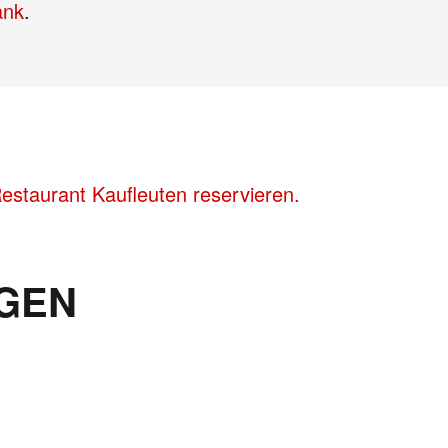
ank
.
staurant Kaufleuten reservieren.
GEN