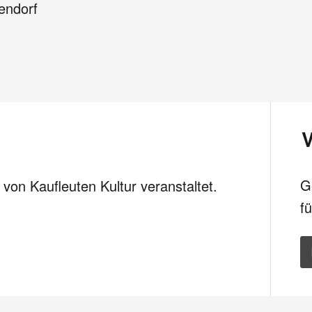
endorf
G
d von Kaufleuten Kultur veranstaltet.
f