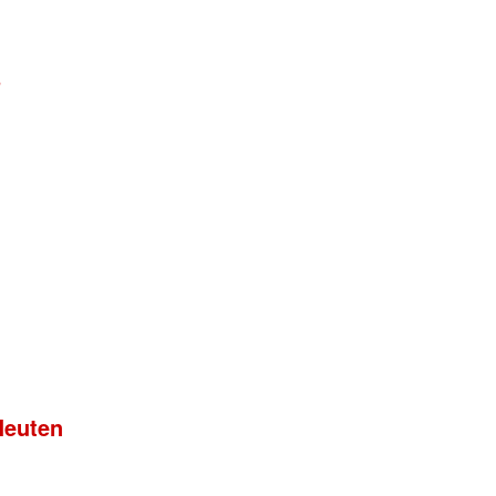
B
leuten