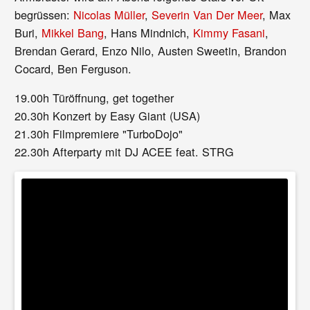
begrüssen:
Nicolas Müller
,
Severin Van Der Meer
, Max
Buri,
Mikkel Bang
, Hans Mindnich,
Kimmy Fasani
,
Brendan Gerard, Enzo Nilo, Austen Sweetin, Brandon
Cocard, Ben Ferguson.
19.00h Türöffnung, get together
20.30h Konzert by Easy Giant (USA)
21.30h Filmpremiere "TurboDojo"
22.30h Afterparty mit DJ ACEE feat. STRG