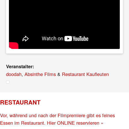
Veranstalter:
doodah
,
Absinthe Films
&
Restaurant Kaufleuten
RESTAURANT
Vor, während und nach der Filmpremiere gibt es feines
Essen im Restaurant. Hier ONLINE reservieren »