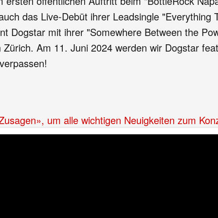
m ersten öffentlichen Auftritt beim "BottleRock Napa
uch das Live-Debüt ihrer Leadsingle "Everything Tur
nt Dogstar mit ihrer "Somewhere Between the Powe
h Zürich. Am 11. Juni 2024 werden wir Dogstar fea
 verpassen!
 «Zusagen», um alle wichtigen Neuigkeiten zum Kon