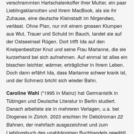
verschrammten Hartschalenkoffer ihrer Mutter, ein paar
Lieblingsklamotten und ihrem MacBook, als sie ihr
Zuhause, eine deutsche Kleinstadt im Nirgendwo,
verlässt. Ohne Plan, nur mit einem grossen Klumpen
aus Wut, Trauer und Schuld im Bauch, landet sie auf
der Ostseeinsel Rügen. Dort trifft Ida auf den
Kneipenbesitzer Knut und seine Frau Marianne, die sie
kurzerhand bei sich aufnehmen. Auf einmal ist alles ein
bisschen leichter, wärmer, erträglicher in ihrem Leben.
Doch dann erfährt Ida, dass Marianne schwer krank ist,
und der Schmerz bricht sich wieder Bahn.
(*1995 in Mainz) hat Germanistik in
Caroline Wahl
Tübingen und Deutsche Literatur in Berlin studiert.
Danach arbeitete sie in mehreren Verlagen, u.a. bei
Diogenes in Zürich. 2023 erschien ihr Debütroman
22
, der mehrfach ausgezeichnet und zum
Bahnen
Lieblingsbuch des unabhängigen Buchhandels gewählt