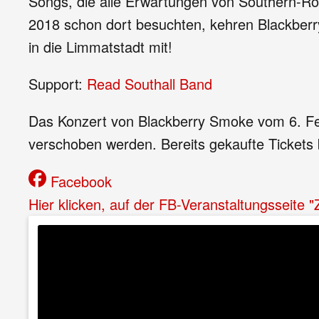
Songs, die alle Erwartungen von Southern-Ro
2018 schon dort besuchten, kehren Blackberr
in die Limmatstadt mit!
Support:
Read Southall Band
Das Konzert von Blackberry Smoke vom 6. Feb
verschoben werden. Bereits gekaufte Tickets b
Facebook
Hier klicken, auf der FB-Veranstaltungsseite 