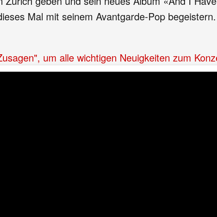
n Zürich geben und sein neues Album «And I Have B
dieses Mal mit seinem Avantgarde-Pop begeistern.
"Zusagen", um alle wichtigen Neuigkeiten zum Konz