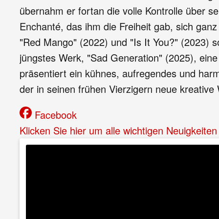
übernahm er fortan die volle Kontrolle über s
Enchanté, das ihm die Freiheit gab, sich gan
"Red Mango" (2022) und "Is It You?" (2023) s
jüngstes Werk, "Sad Generation" (2025), eine
präsentiert ein kühnes, aufregendes und harmo
der in seinen frühen Vierzigern neue kreative 
Facebook
Klicken Sie hier um alle wichtigen Neuigkeite