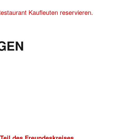
staurant Kaufleuten reservieren.
GEN
 Teil des Freundeskreises