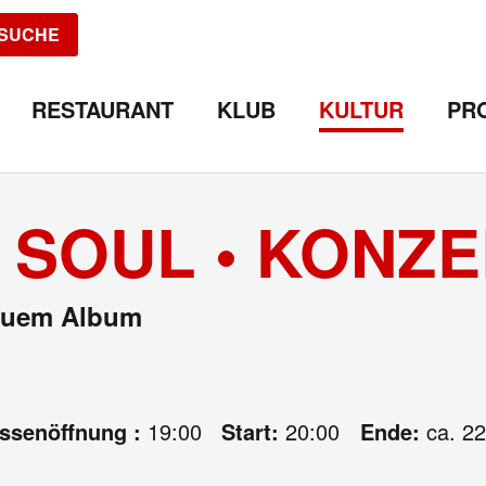
SUCHE
RESTAURANT
KLUB
KULTUR
PR
 SOUL • KONZ
neuem Album
assenöffnung :
19:00
Start:
20:00
Ende:
ca. 22